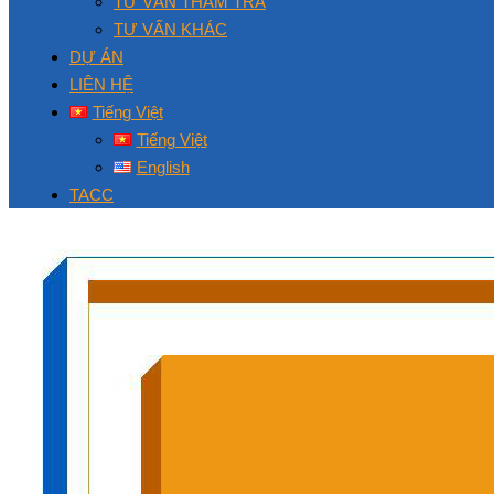
TƯ VẤN THẨM TRA
TƯ VẤN KHÁC
DỰ ÁN
LIÊN HỆ
Tiếng Việt
Tiếng Việt
English
TACC