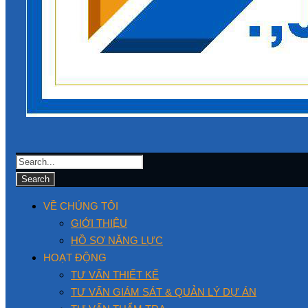
VỀ CHÚNG TÔI
GIỚI THIỆU
HỒ SƠ NĂNG LỰC
HOẠT ĐỘNG
TƯ VẤN THIẾT KẾ
TƯ VẤN GIÁM SÁT & QUẢN LÝ DỰ ÁN