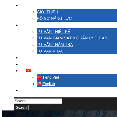
VỀ CHÚNG TÔI
GIỚI THIỆU
HỒ SƠ NĂNG LỰC
HOẠT ĐỘNG
TƯ VẤN THIẾT KẾ
TƯ VẤN GIÁM SÁT & QUẢN LÝ DỰ ÁN
TƯ VẤN THẨM TRA
TƯ VẤN KHÁC
DỰ ÁN
LIÊN HỆ
TIẾNG VIỆT
Tiếng Việt
English
TACC