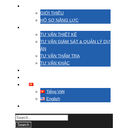
VỀ CHÚNG TÔI
GIỚI THIỆU
HỒ SƠ NĂNG LỰC
HOẠT ĐỘNG
TƯ VẤN THIẾT KẾ
TƯ VẤN GIÁM SÁT & QUẢN LÝ DỰ
ÁN
TƯ VẤN THẨM TRA
TƯ VẤN KHÁC
DỰ ÁN
LIÊN HỆ
TIẾNG VIỆT
Tiếng Việt
English
TACC