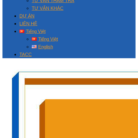
TƯ VẤN THẨM TRA
TƯ VẤN KHÁC
DỰ ÁN
LIÊN HỆ
Tiếng Việt
Tiếng Việt
English
TACC