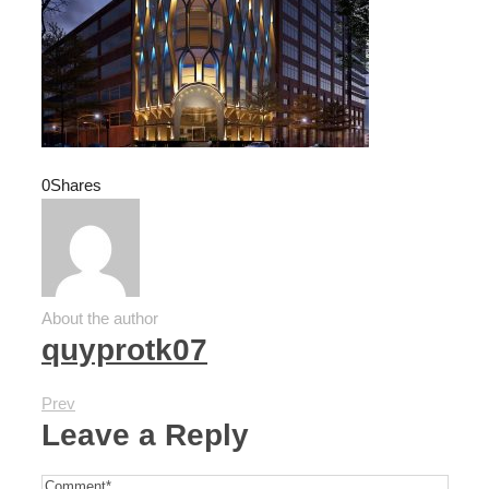
0
Shares
About the author
quyprotk07
Prev
Leave a Reply