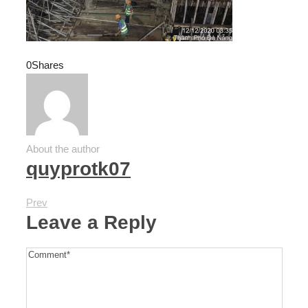
0
Shares
About the author
quyprotk07
Prev
Leave a Reply