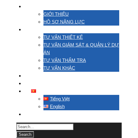
VỀ CHÚNG TÔI
GIỚI THIỆU
HỒ SƠ NĂNG LỰC
HOẠT ĐỘNG
TƯ VẤN THIẾT KẾ
TƯ VẤN GIÁM SÁT & QUẢN LÝ DỰ
ÁN
TƯ VẤN THẨM TRA
TƯ VẤN KHÁC
DỰ ÁN
LIÊN HỆ
TIẾNG VIỆT
Tiếng Việt
English
TACC