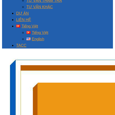
TƯ VẤN THẨM TRA
TƯ VẤN KHÁC
DỰ ÁN
LIÊN HỆ
Tiếng Việt
Tiếng Việt
English
TACC