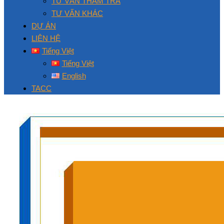
TƯ VẤN THẨM TRA
TƯ VẤN KHÁC
DỰ ÁN
LIÊN HỆ
Tiếng Việt
Tiếng Việt
English
TACC