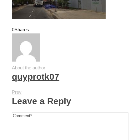
0
Shares
About the author
quyprotk07
Prev
Leave a Reply