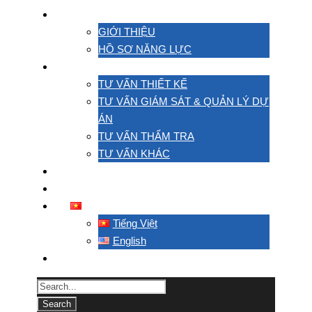
VỀ CHÚNG TÔI
GIỚI THIỆU
HỒ SƠ NĂNG LỰC
HOẠT ĐỘNG
TƯ VẤN THIẾT KẾ
TƯ VẤN GIÁM SÁT & QUẢN LÝ DỰ
ÁN
TƯ VẤN THẨM TRA
TƯ VẤN KHÁC
DỰ ÁN
LIÊN HỆ
TIẾNG VIỆT
Tiếng Việt
English
TACC