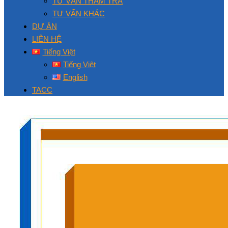
TƯ VẤN THẨM TRA
TƯ VẤN KHÁC
DỰ ÁN
LIÊN HỆ
Tiếng Việt
Tiếng Việt
English
TACC