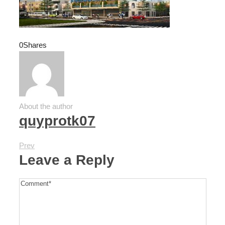
0
Shares
About the author
quyprotk07
Prev
Leave a Reply