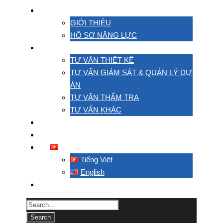
VỀ CHÚNG TÔI
GIỚI THIỆU
HỒ SƠ NĂNG LỰC
HOẠT ĐỘNG
TƯ VẤN THIẾT KẾ
TƯ VẤN GIÁM SÁT & QUẢN LÝ DỰ
ÁN
TƯ VẤN THẨM TRA
TƯ VẤN KHÁC
DỰ ÁN
LIÊN HỆ
TIẾNG VIỆT
Tiếng Việt
English
TACC